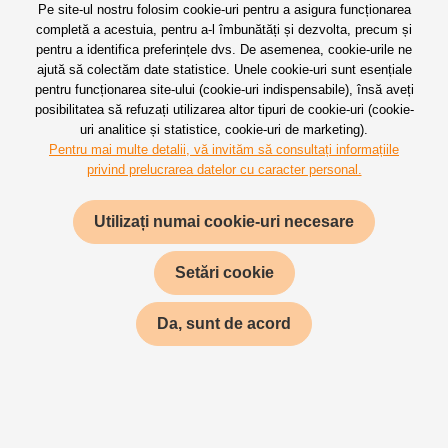
Pe site-ul nostru folosim cookie-uri pentru a asigura funcționarea
completă a acestuia, pentru a-l îmbunătăți și dezvolta, precum și
pentru a identifica preferințele dvs. De asemenea, cookie-urile ne
ajută să colectăm date statistice. Unele cookie-uri sunt esențiale
pentru funcționarea site-ului (cookie-uri indispensabile), însă aveți
posibilitatea să refuzați utilizarea altor tipuri de cookie-uri (cookie-
uri analitice și statistice, cookie-uri de marketing).
Pentru mai multe detalii, vă invităm să consultați informațiile
privind prelucrarea datelor cu caracter personal.
UN INSTRUMENT DE MARKETING
EFICIENT
Utilizați numai cookie-uri necesare
Datorită flexibilității mari a conținutului afișat,
managementului simplu, costului minim și unui grad
Setări cookie
ridicat de vizibilitate, soluțiile de afișaj digital sunt o
sursă dinamică de informare, un instrument complex
Da, sunt de acord
care întregește comunicarea de brand. Informațiile
pot fi actualizate constant în doar câteva secunde.