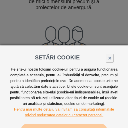
de mici dimensiuni precum și a
proiectelor de anvergură.
SETĂRI COOKIE
×
Echipa profesionista
Pe site-ul nostru folosim cookie-uri pentru a asigura funcționarea
Ne bazăm pe experința și
completă a acestuia, pentru a-l îmbunătăți și dezvolta, precum și
profesionalismul colegilor cehi, prezenți
pentru a identifica preferințele dvs. De asemenea, cookie-urile ne
pe piață încă din anul 1998.
ajută să colectăm date statistice. Unele cookie-uri sunt esențiale
pentru funcționarea site-ului (cookie-uri indispensabile), însă aveți
posibilitatea să refuzați utilizarea altor tipuri de cookie-uri (cookie-
uri analitice și statistice, cookie-uri de marketing).
Pentru mai multe detalii, vă invităm să consultați informațiile
privind prelucrarea datelor cu caracter personal.