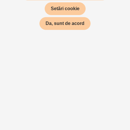
Setări cookie
Da, sunt de acord
AKCE, KTERÁ NEMÁ OBDOBY
Poprvé vhistorii tuzemského Instagramu jsme tak měli
možnost sledovat jak influenceři, kteří jsou běžně zvyklí
pracovat individuálně, spojili své schopnosti a dovednosti.
Úkol byl jasný během 60 minut připravit na grilu skvělé
jídlo a vyšperkovat ho pomocí nových letních grilovacích