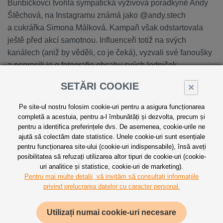
Bunbíčkovci tvořila sympatická výživová poradkyně Andy
Štěchová, na Instagramu známá jako @andy.stech
a cukrářka Simona Málková. Kampaň však odstartovala
ještě před akcí samotnou. Influenceři totiž na svých
kanálech (aniž by věděli, co je čeká), vyzvali své fanoušky
a poprosili je o fotografie obsahu svých ledniček.
Na influencery poté čekalo překvapení v podobě
SETĂRI COOKIE
×
ingrediencí nakoupených na základě fotek od fanoušků.
Pe site-ul nostru folosim cookie-uri pentru a asigura funcționarea
completă a acestuia, pentru a-l îmbunătăți și dezvolta, precum și
pentru a identifica preferințele dvs. De asemenea, cookie-urile ne
ajută să colectăm date statistice. Unele cookie-uri sunt esențiale
pentru funcționarea site-ului (cookie-uri indispensabile), însă aveți
posibilitatea să refuzați utilizarea altor tipuri de cookie-uri (cookie-
uri analitice și statistice, cookie-uri de marketing).
Pentru mai multe detalii, vă invităm să consultați informațiile
privind prelucrarea datelor cu caracter personal.
Utilizați numai cookie-uri necesare