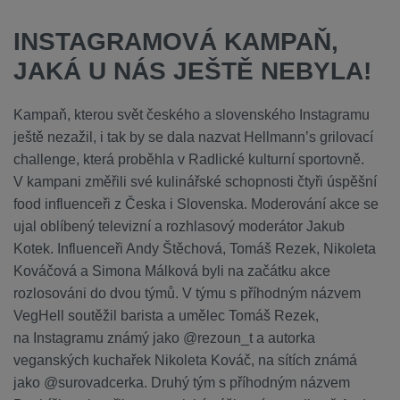
INSTAGRAMOVÁ KAMPAŇ,
JAKÁ U NÁS JEŠTĚ NEBYLA!
Kampaň, kterou svět českého a slovenského Instagramu
ještě nezažil, i tak by se dala nazvat Hellmann’s grilovací
challenge, která proběhla v Radlické kulturní sportovně.
V kampani změřili své kulinářské schopnosti čtyři úspěšní
food influenceři z Česka i Slovenska. Moderování akce se
ujal oblíbený televizní a rozhlasový moderátor Jakub
Kotek. Influenceři Andy Štěchová, Tomáš Rezek, Nikoleta
Kováčová a Simona Málková byli na začátku akce
rozlosováni do dvou týmů. V týmu s příhodným názvem
VegHell soutěžil barista a umělec Tomáš Rezek,
na Instagramu známý jako @rezoun_t a autorka
veganských kuchařek Nikoleta Kováč, na sítích známá
jako @surovadcerka. Druhý tým s příhodným názvem